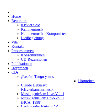
Home
Repertoire
Klavier Solo
Kammermusik
Kammermusik - Komponisten
Liedbegleitung
Vita
Kontakt
Pressestimmen
Konzertkritiken
CD-Rezensionen
Publikationen
Hörproben
CDs
¡Pasión! Tango y mas
Hörproben
Claude Debussy:
Klavierkammermusik
Musik genießen: Live-Vol. 1
Musik genießen: Live-Vol. 2
(HCA, 1998)
Lachen oder Weinen: Wie