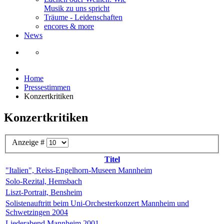
Musik zu uns spricht
Träume - Leidenschaften
encores & more
News
Home
Pressestimmen
Konzertkritiken
Konzertkritiken
Anzeige #
Titel
"Italien", Reiss-Engelhorn-Museen Mannheim
Solo-Rezital, Hemsbach
Liszt-Portrait, Bensheim
Solistenauftritt beim Uni-Orchesterkonzert Mannheim und
Schwetzingen 2004
Liederabend Mannheim 2001